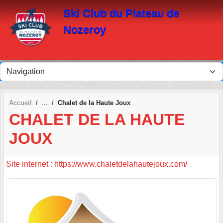
Panneau de gestion des cookies
Ski Club du Plateau de
Nozeroy
Accueil
Chalet de la Haute Joux
CHALET DE LA HAUTE
JOUX
Site internet : https://www.chaletdelahautejoux.com/