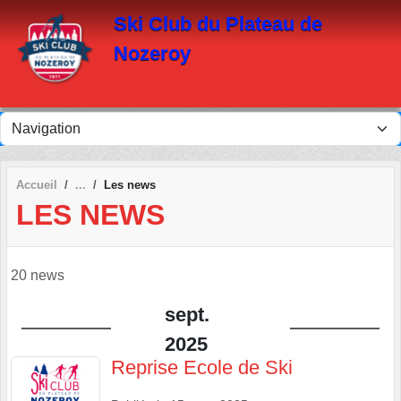
Panneau de gestion des cookies
Ski Club du Plateau de
Nozeroy
Accueil
Les news
LES NEWS
20 news
sept.
2025
Reprise Ecole de Ski