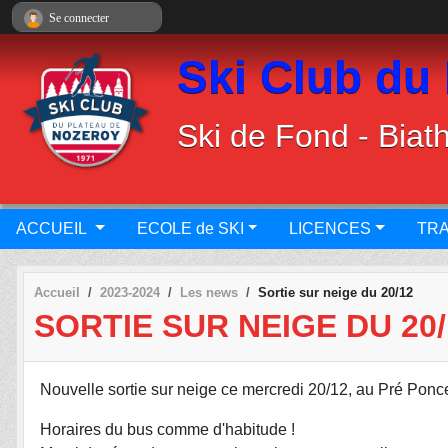
Panneau de gestion des cookies
Se connecter
Ski Club du
Ski de Fond - Biath
ACCUEIL
ECOLE de SKI
LICENCES
TRA
Accueil
2023-2024
Les news
Sortie sur neige du 20/12
SORTIE SUR NEIGE DU 20/
Nouvelle sortie sur neige ce mercredi 20/12, au Pré Ponce
Horaires du bus comme d'habitude !